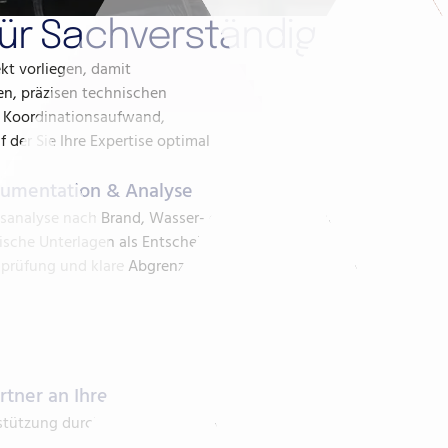
 für Sachverständige
kt vorliegen, damit
en, präzisen technischen
en Koordinationsaufwand,
 der Sie Ihre Expertise optimal
umentation & Analyse
sanalyse nach Brand, Wasser- oder Elementarschaden
ische Unterlagen als Entscheidungsgrundlage
gprüfung und klare Abgrenzung relevanter Positionen für
rtner an Ihrer Seite
tützung durch erfahrene Ingenieure, die Ihre Arbeit