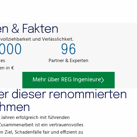
en & Fakten
ollziehbarkeit und Verlässlichkeit.
000
96
tes
Partner & Experten
n in €
Mehr über REG Ingenieure
Mehr über REG Ingenieure
ner dieser renommierten
ehmen
 Jahren erfolgreich mit führenden
sammenarbeit ist ein vertrauensvolles
iel, Schadenfälle fair und effizient zu