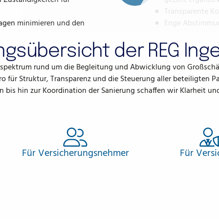
 Zuständigkeiten für
gezielt ergänze
Transparente Ko
fragen minimieren und den
Enge Abstimmung
ngsübersicht der REG Ing
gsspektrum rund um die Begleitung und Abwicklung von Großsch
o für Struktur, Transparenz und die Steuerung aller beteiligten 
bis hin zur Koordination der Sanierung schaffen wir Klarheit und 
Für Versicherungs
nehmer
Für Versi