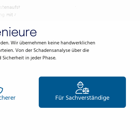
n
stenaufstellung für nachvollziehbare Schadenabwicklung
 mit allen Beteiligten Parteien
enieure
äden. Wir übernehmen keine handwerklichen
Parteien. Von der Schadensanalyse über die
Sicherheit in jeder Phase.
cherer
Für Sach
verständige