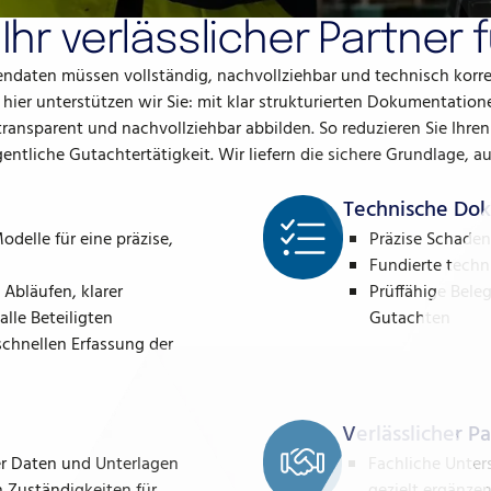
Ihr verlässlicher Partner
endaten müssen vollständig, nachvollziehbar und technisch korre
ier unterstützen wir Sie: mit klar strukturierten Dokumentation
transparent und nachvollziehbar abbilden. So reduzieren Sie Ihr
tliche Gutachtertätigkeit. Wir liefern die sichere Grundlage, auf
Technische Dok
elle für eine präzise,
Präzise Schaden
Fundierte techn
Abläufen, klarer
Prüffähige Bele
lle Beteiligten
Gutachten
hnellen Erfassung der
Verlässlicher Pa
ter Daten und Unterlagen
Fachliche Unters