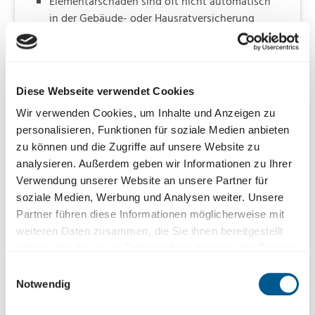
Elementarschäden sind oft nicht automatisch
in der Gebäude- oder Hausratversicherung
enthalten und müssen daher oft gesondert
versichert werden.
Ein Schaden wird nicht automatisch als
Elementarschaden eingestuft, nur weil ein
Diese Webseite verwendet Cookies
Naturereignis ihn ausgelöst hat. Entscheidend
Wir verwenden Cookies, um Inhalte und Anzeigen zu
ist, welche unmittelbare Ursache den Schaden
personalisieren, Funktionen für soziale Medien anbieten
verursacht hat.
zu können und die Zugriffe auf unsere Website zu
analysieren. Außerdem geben wir Informationen zu Ihrer
Verwendung unserer Website an unsere Partner für
soziale Medien, Werbung und Analysen weiter. Unsere
Partner führen diese Informationen möglicherweise mit
Was ist im Schadenfall besonders zu beachten?
weiteren Daten zusammen, die Sie ihnen bereitgestellt
haben oder die sie im Rahmen Ihrer Nutzung der Dienste
Gesundheitliche Probleme - Treten bei Ihnen
gesammelt haben.
Einwilligungsauswahl
oder beteiligte Personen nach einem Brand in
Notwendig
den ersten Stunden oder Tagen ungewöhnliche
Beschwerden wie Übelkeit, Atemnot oder