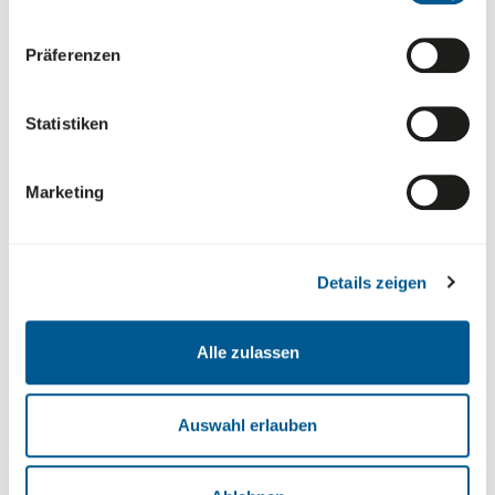
oder beteiligte Personen nach einem Brand in
den ersten Stunden oder Tagen ungewöhnliche
Präferenzen
Beschwerden wie Übelkeit, Atemnot oder
ähnliches auf, kontaktieren Sie umgehend
einen Arzt.
Statistiken
Gefahrenbereiche - Sperren Sie
Gefahrenbereiche ab, um Sie und unbeteiligte
zu schützen. Leiten Sie, soweit nötig, auch
Marketing
entsprechende Schutzmaßnahmen ein und
sperren Sie den Gefahrenbereich ab.
Lassen Sie umgehend ggf. noch in Betrieb
Details zeigen
befindliche Gebäudetechnik außer Betrieb
nehmen. Schalten Sie die Gas-, Wasser- und
Stromversorgung für die betroffenen Bereiche
Alle zulassen
ab. Insbesondere über den
Hauptsicherungsschalter und den
Auswahl erlauben
Hauptwasserhahn –, um weitere Schäden oder
Gefahren zu vermeiden.
Melden Sie den Schaden frühestmöglich den