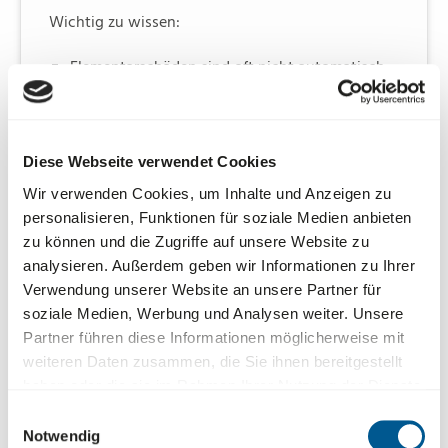
Wichtig zu wissen:
Elementarschäden sind oft nicht automatisch
in der Gebäude- oder Hausratversicherung
enthalten und müssen daher oft gesondert
versichert werden.
Ein Schaden wird nicht automatisch als
Diese Webseite verwendet Cookies
Elementarschaden eingestuft, nur weil ein
Wir verwenden Cookies, um Inhalte und Anzeigen zu
Naturereignis ihn ausgelöst hat. Entscheidend
personalisieren, Funktionen für soziale Medien anbieten
ist, welche unmittelbare Ursache den Schaden
zu können und die Zugriffe auf unsere Website zu
verursacht hat.
analysieren. Außerdem geben wir Informationen zu Ihrer
Verwendung unserer Website an unsere Partner für
soziale Medien, Werbung und Analysen weiter. Unsere
Partner führen diese Informationen möglicherweise mit
weiteren Daten zusammen, die Sie ihnen bereitgestellt
haben oder die sie im Rahmen Ihrer Nutzung der Dienste
Was ist im Schadenfall besonders zu beachten?
gesammelt haben.
Einwilligungsauswahl
Gesundheitliche Probleme - Treten bei Ihnen
Notwendig